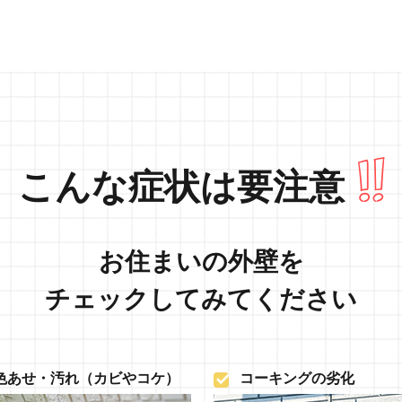
劣化チェック
外壁塗装
屋根塗装
防水工事
お客様のお
施工事例
お知らせ
求人情報
声
こんな症状は要注意
お住まいの外壁を
チェックしてみてください
色あせ・汚れ（カビやコケ）
コーキングの劣化