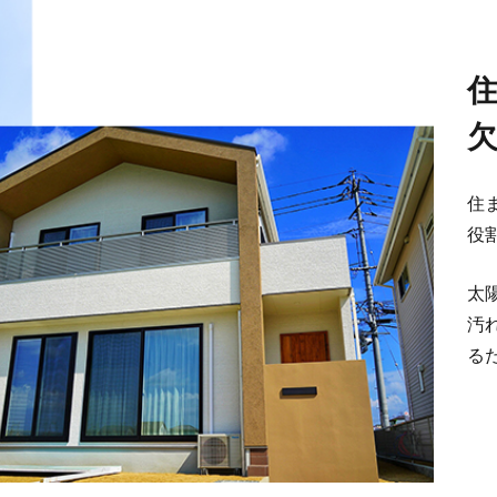
住
役
太
汚
る